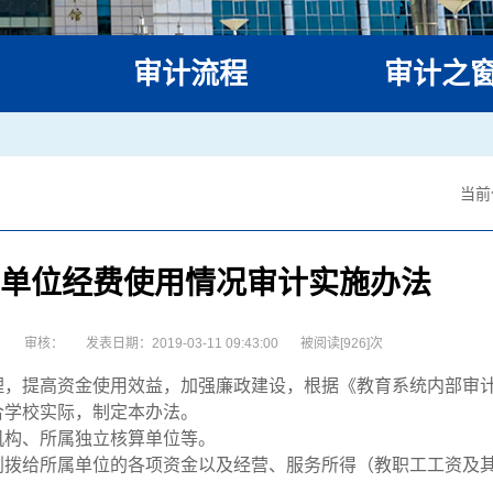
审计流程
审计之
审计流程
审计信息
当前
业务天地
单位经费使用情况审计实施办法
：
审核：
发表日期：2019-03-11 09:43:00
被阅读[
926
]次
理，提高资金使用效益，加强廉政建设，根据《教育系统内部审计
合学校实际，制定本办法。
机构、所属独立核算单位等。
划拨给所属单位的各项资金以及经营、服务所得（教职工工资及