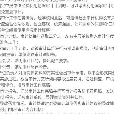
制定中层单位经费使用情况审计计划时，可以考虑利用国家审计
避免重复审计。
据审计工作任务情况，经学校同意后，可邀请社会审计机构及有
计应遵循依法依规、独立客观、统筹兼顾、公开透明的原则和“三
层单位经费使用情况审计程序：
审计计划。审计处每年选取三分之一左右中层单位列入审计年度
准备工作：
度审计工作计划，对被审计单位进行前期调查摸底，制定审计方
天向被审计单位送达审计通知书。
点会议，说明审计目的，提出配合要求。
计公告，张贴审计纪律公告。
单位负责人对所提供资料的真实性做出审计承诺，以书面形式简
实施过程。根据审计方案所列内容与进度安排，通过调查、审核
析和评价，填写审计工作底稿。
写审计报告。汇总审计工作底稿并撰写审计报告征求意见稿，发送
审计报告，送被审计单位。整理审计资料并归档。
整改落实情况。审计处适时对被审计单位落实审计建议的整改情
费使用情况审计内容包括：