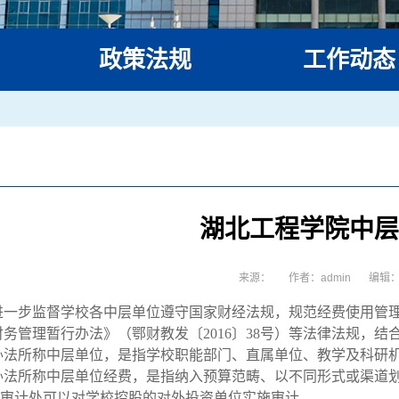
政策法规
工作动态
法律法规
工作计划
规章制度
审计新闻
湖北工程学院中层
来源：
作者：admin
编辑
进一步监督学校各中层单位遵守国家财经法规，规范经费使用管
务管理暂行办法》（鄂财教发〔2016〕38号）等法律法规，结
办法所称中层单位，是指学校职能部门、直属单位、教学及科研
办法所称中层单位经费，是指纳入预算范畴、以不同形式或渠道
审计处可以对学校控股的对外投资单位实施审计。