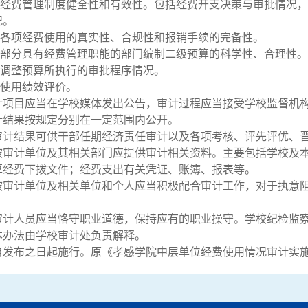
经费管理制度健全性和有效性。包括经费开支决策与审批情况，
况。
各项经费使用的真实性、合规性和报销手续的完备性。
部分具有经费管理职能的部门编制二级预算的科学性、合理性。
调整预算所执行的审批程序情况。
使用绩效评价。
计项目应当在学校媒体发出公告，审计过程应当接受学校监督机
计结果按规定分别在一定范围内公开。
审计结果可供干部任期经济责任审计以及各项考核、评先评优、
被审计单位及其相关部门应提供审计相关资料。主要包括学校及
算经费下拨文件；经费支出有关凭证、账簿、报表等。
被审计单位及相关单位和个人应当积极配合审计工作，对于执意
审计人员应当恪守职业道德，保持应有的职业操守。学校纪检监
本办法由学校审计处负责解释。
自发布之日起施行。原《孝感学院中层单位经费使用情况审计实施办